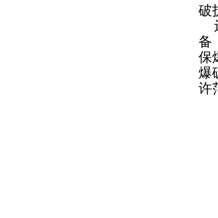
破
备
保
爆
许